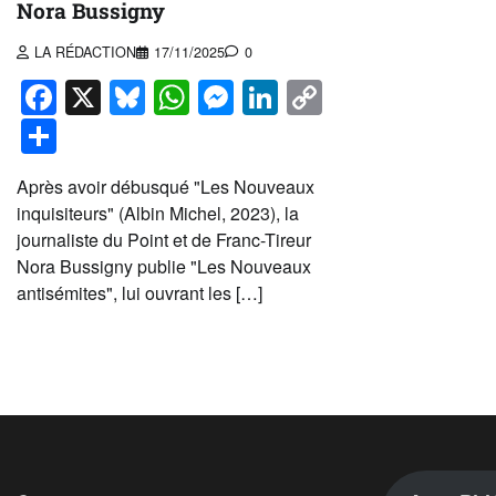
Nora Bussigny
LA RÉDACTION
17/11/2025
0
Facebook
X
Bluesky
WhatsApp
Messenger
LinkedIn
Copy
Link
Partager
Après avoir débusqué "Les Nouveaux
inquisiteurs" (Albin Michel, 2023), la
journaliste du Point et de Franc-Tireur
Nora Bussigny publie "Les Nouveaux
antisémites", lui ouvrant les […]