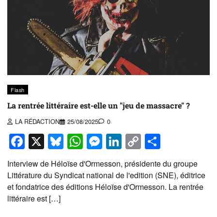
Flash
La rentrée littéraire est-elle un "jeu de massacre" ?
LA RÉDACTION
25/08/2025
0
Facebook
X
Bluesky
WhatsApp
Messenger
LinkedIn
Copy
Partage
Link
Interview de Héloïse d'Ormesson, présidente du groupe
Littérature du Syndicat national de l'edition (SNE), éditrice
et fondatrice des éditions Héloïse d'Ormesson. La rentrée
littéraire est […]