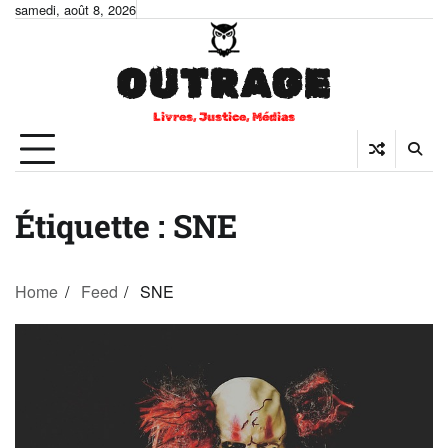
Skip
samedi, août 8, 2026
to
content
OUTRAGE
Livres, Justice, Médias
Étiquette :
SNE
Home
Feed
SNE